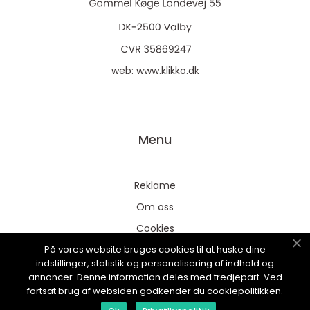
web:
www.klikko.dk
Menu
Reklame
Om oss
Cookies
På vores website bruges cookies til at huske dine
Kontakt Oss
indstillinger, statistik og personalisering af indhold og
Sitemap
annoncer. Denne information deles med tredjepart. Ved
fortsat brug af websiden godkender du cookiepolitikken.