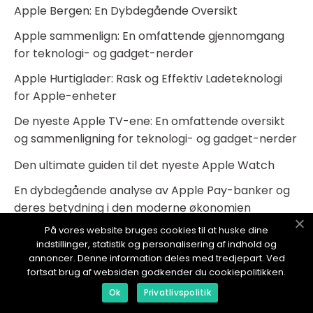
Apple Bergen: En Dybdegående Oversikt
Apple sammenlign: En omfattende gjennomgang
for teknologi- og gadget-nerder
Apple Hurtiglader: Rask og Effektiv Ladeteknologi
for Apple-enheter
De nyeste Apple TV-ene: En omfattende oversikt
og sammenligning for teknologi- og gadget-nerder
Den ultimate guiden til det nyeste Apple Watch
En dybdegående analyse av Apple Pay-banker og
deres betydning i den moderne økonomien
På vores website bruges cookies til at huske dine
Apple Utdanning: En Omfattende Oversikt
indstillinger, statistik og personalisering af indhold og
VPN Apple TV: The Ultimate Guide for Tech
annoncer. Denne information deles med tredjepart. Ved
fortsat brug af websiden godkender du cookiepolitikken.
Enthusiasts
Ok
Privatlivspolitik
Apple TV Android: The Ultimate Guide for Tech and