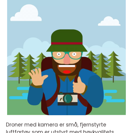
Droner med kamera er små, fjernstyrte
luftfartøy som er utstyrt med høykvalitets