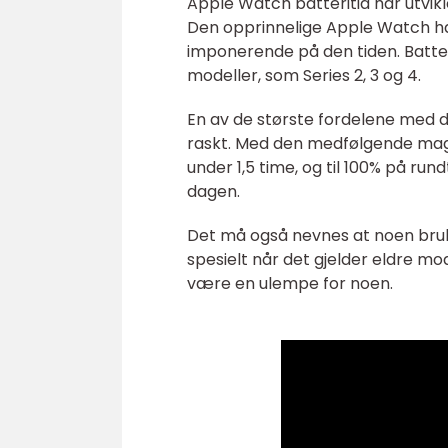
Apple Watch batteritid har utvikl
Den opprinnelige Apple Watch ha
imponerende på den tiden. Batter
modeller, som Series 2, 3 og 4.
En av de største fordelene med d
raskt. Med den medfølgende magne
under 1,5 time, og til 100% på run
dagen.
Det må også nevnes at noen bruke
spesielt når det gjelder eldre mo
være en ulempe for noen.