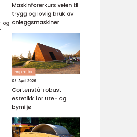
d
Maskinførerkurs veien til
trygg og lovlig bruk av
anleggsmaskiner
- og
r
inspiration
08. April 2026
Cortenstål robust
estetikk for ute- og
bymiljø