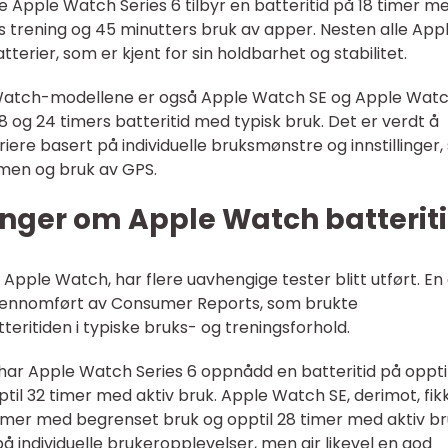
 Apple Watch Series 6 tilbyr en batteritid på 18 timer m
rs trening og 45 minutters bruk av apper. Nesten alle App
erier, som er kjent for sin holdbarhet og stabilitet.
Watch-modellene er også Apple Watch SE og Apple Wat
 18 og 24 timers batteritid med typisk bruk. Det er verdt å
iere basert på individuelle bruksmønstre og innstillinger
rmen og bruk av GPS.
inger om Apple Watch batterit
l Apple Watch, har flere uavhengige tester blitt utført. En
gjennomført av Consumer Reports, som brukte
teritiden i typiske bruks- og treningsforhold.
har Apple Watch Series 6 oppnådd en batteritid på oppti
il 32 timer med aktiv bruk. Apple Watch SE, derimot, fik
 timer med begrenset bruk og opptil 28 timer med aktiv br
på individuelle brukeropplevelser, men gir likevel en god