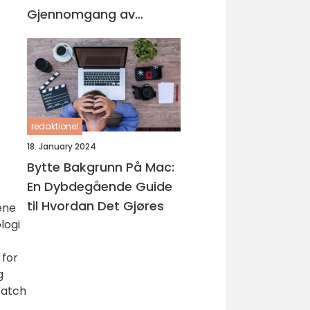
Gjennomgang av
Produktene på
Markedet
redaktionel
18. January 2024
Bytte Bakgrunn På Mac:
En Dybdegående Guide
til Hvordan Det Gjøres
ene
logi
 for
g
Watch