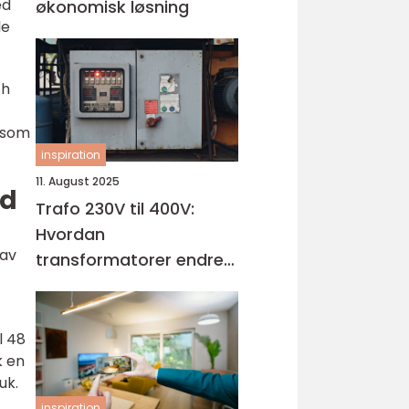
ed
økonomisk løsning
le
ch
, som
inspiration
11. August 2025
id
Trafo 230V til 400V:
Hvordan
 av
transformatorer endrer
spenningen
l 48
k en
uk.
inspiration