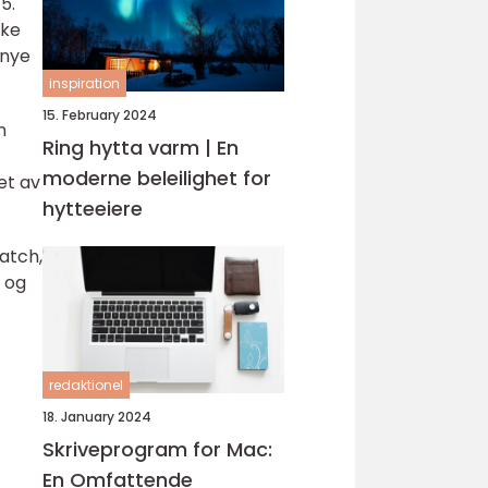
5.
ske
 nye
inspiration
15. February 2024
n
Ring hytta varm | En
moderne beleilighet for
et av
hytteeiere
atch,
n og
redaktionel
18. January 2024
Skriveprogram for Mac:
En Omfattende