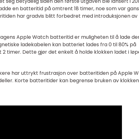
et seg betydelig siden den første utgaven ble lansert i 201
dde en batteritid på omtrent 18 timer, noe som var gan
itiden har gradvis blitt forbedret med introduksjonen av
agens Apple Watch batteritid er muligheten til å lade de
tiske ladekabelen kan batteriet lades fra 0 til 80% på
dt 2 timer. Dette gjør det enkelt å holde klokken ladet i løp
re har uttrykt frustrasjon over batteritiden på Apple W
deller. Korte batteritider kan begrense bruken av klokke