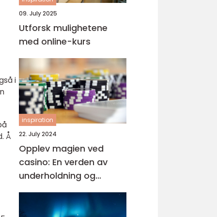
09. July 2025
Utforsk mulighetene
med online-kurs
gså i
en
inspiration
på
22. July 2024
. Å
Opplev magien ved
casino: En verden av
underholdning og
muligheter