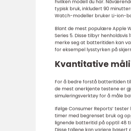
hvilken modell du har. Nåværende
typisk bruk, inkludert 90 minutte
Watch-modeller bruker Li-ion-batt
Blant de mest populære Apple 
Series 5. Disse tilbyr henholdsvis
merke seg at batteritiden kan var
for eksempel lysstyrken på skje
Kvantitative mål
For å bedre forstå batteritiden ti
de mest anerkjente testene er 
simuleringsverktøy for å måle bat
Ifølge Consumer Reports’ tester 
timer med begrenset bruk og oppt
lignende batteritid på opptil 48
Disse tallene kan variere basert 