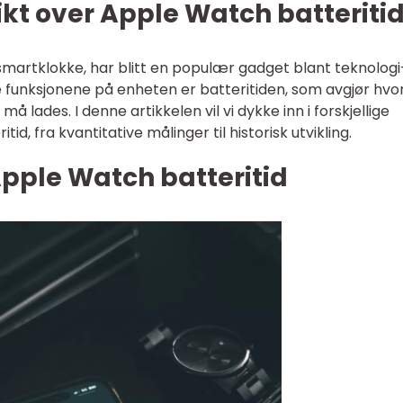
kt over Apple Watch batteriti
martklokke, har blitt en populær gadget blant teknologi
e funksjonene på enheten er batteritiden, som avgjør hvo
å lades. I denne artikkelen vil vi dykke inn i forskjellige
d, fra kvantitative målinger til historisk utvikling.
pple Watch batteritid