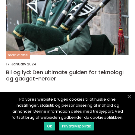
redaktionel
17. January 2024
Bil og lyd: Den ultimate guiden for teknologi-
og gadget-nerder
På vores website bruges cookies til at huske dine
indstillinger, statistik og personalisering af indhold og
annoncer. Denne information deles med tredjepart. Ved
ITBLOGG.
no
fortsat brug af websiden godkender du cookiepolitikken.
Ok
Privatlivspolitik