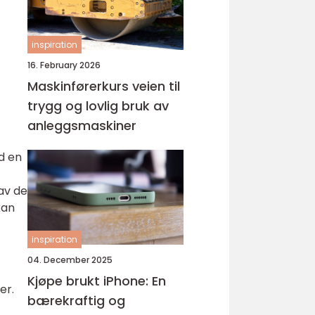
inspiration
16. February 2026
Maskinførerkurs veien til
trygg og lovlig bruk av
anleggsmaskiner
d en
 av de
kan
inspiration
04. December 2025
Kjøpe brukt iPhone: En
er.
bærekraftig og