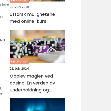
r dem
09. July 2025
Utforsk mulighetene
ke
med online-kurs
kan
inspiration
22. July 2024
Opplev magien ved
casino: En verden av
g
underholdning og
or
muligheter