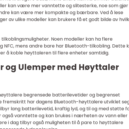
ller kan være mer vanntette og slitesterke, noe som gjø
 andre kan være mer kompakte og bærbare. Ved å lese
er av ulike modeller kan brukere få et godt bilde av hvil
e tilkoblingsmuligheter. Noen modeller kan ha flere
og NFC, mens andre bare har Bluetooth-tilkobling. Dette 
r å koble høyttaleren til flere enheter samtidig.
er og Ulemper med Høyttaler
øyttalere begrensede batterilevetider og begrenset
e fremskritt har dagens Bluetooth-høyttalere utviklet se
byr lang batterilevetid, kraftig lyd, og til og med støtte f
 også vanntette og kan brukes i nærheten av vann eller
ere i dag tilbyr også muligheten til å pare to høyttalere