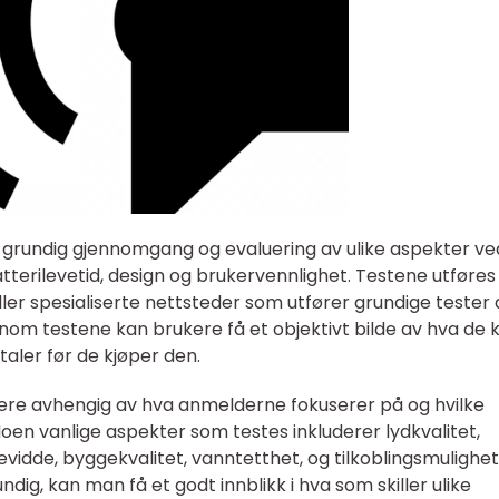
n grundig gjennomgang og evaluering av ulike aspekter ve
batterilevetid, design og brukervennlighet. Testene utføres
ller spesialiserte nettsteder som utfører grundige tester
om testene kan brukere få et objektivt bilde av hva de 
aler før de kjøper den.
iere avhengig av hva anmelderne fokuserer på og hvilke
 Noen vanlige aspekter som testes inkluderer lydkvalitet,
evidde, byggekvalitet, vanntetthet, og tilkoblingsmulighet
ndig, kan man få et godt innblikk i hva som skiller ulike