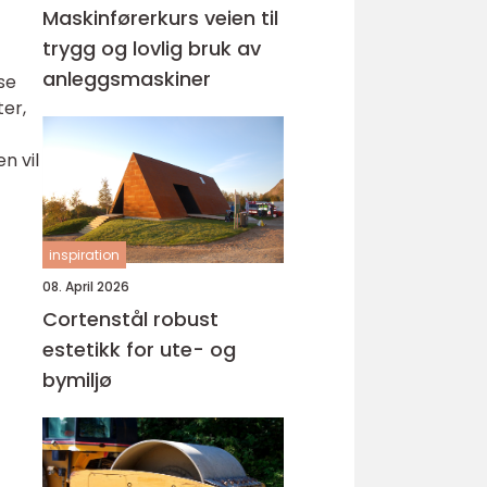
Maskinførerkurs veien til
trygg og lovlig bruk av
anleggsmaskiner
se
ter,
n vil
inspiration
08. April 2026
Cortenstål robust
estetikk for ute- og
bymiljø