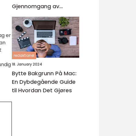
Gjennomgang av
Produktene på
Markedet
ag er
kan
t
redaktionel
undig
18. January 2024
Bytte Bakgrunn På Mac:
En Dybdegående Guide
til Hvordan Det Gjøres