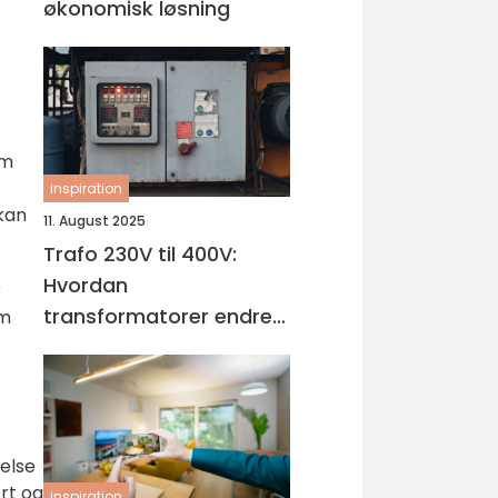
økonomisk løsning
om
inspiration
kan
11. August 2025
Trafo 230V til 400V:
Hvordan
r
transformatorer endrer
om
spenningen
telse
rt og
inspiration