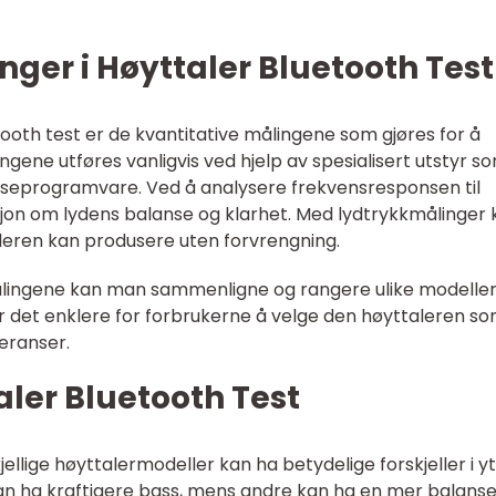
nger i Høyttaler Bluetooth Test
etooth test er de kvantitative målingene som gjøres for å
ngene utføres vanligvis ved hjelp av spesialisert utstyr s
seprogramvare. Ved å analysere frekvensresponsen til
jon om lydens balanse og klarhet. Med lydtrykkmålinger 
leren kan produsere uten forvrengning.
målingene kan man sammenligne og rangere ulike modelle
ør det enklere for forbrukerne å velge den høyttaleren s
eranser.
taler Bluetooth Test
jellige høyttalermodeller kan ha betydelige forskjeller i y
an ha kraftigere bass, mens andre kan ha en mer balanse