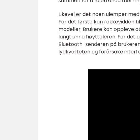
sammen for å få en enda mer im
Likevel er det noen ulemper med 
For det første kan rekkevidden ti
modeller. Brukere kan oppleve at 
langt unna høyttaleren. For det a
Bluetooth-senderen på brukeren
lydkvaliteten og forårsake interf