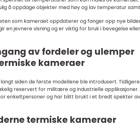
ig å oppdage objekter med høy og lav temperatur samti
igheten som kameraet oppdaterer og fanger opp nye bilde
r en jevnere visning og er viktig for bruk i bevegelse eller
mgang av fordeler og ulemper
 termiske kameraer
gt siden de første modellene ble introdusert. Tidligere
elig reservert for militære og industrielle applikasjoner. 
e for enkeltpersoner og har blitt brukt i et bredt spekter a
derne termiske kameraer