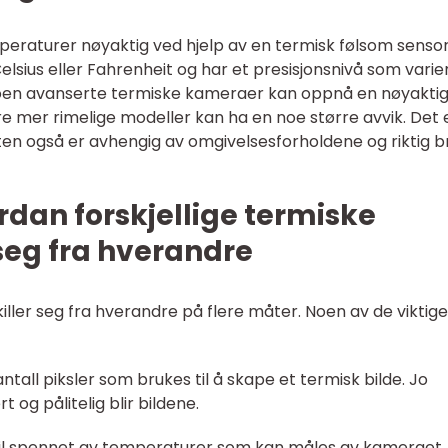
eraturer nøyaktig ved hjelp av en termisk følsom sensor
elsius eller Fahrenheit og har et presisjonsnivå som varie
en avanserte termiske kameraer kan oppnå en nøyakti
re mer rimelige modeller kan ha en noe større avvik. Det 
ten også er avhengig av omgivelsesforholdene og riktig b
dan forskjellige termiske
seg fra hverandre
iller seg fra hverandre på flere måter. Noen av de viktige
antall piksler som brukes til å skape et termisk bilde. Jo
 og pålitelig blir bildene.
til spennet av temperaturer som kan måles av kameraet.