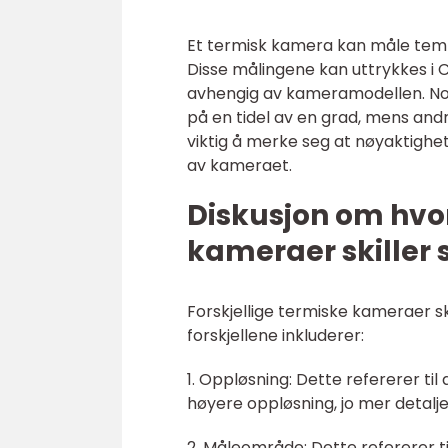
Et termisk kamera kan måle temp
Disse målingene kan uttrykkes i C
avhengig av kameramodellen. No
på en tidel av en grad, mens and
viktig å merke seg at nøyaktighe
av kameraet.
Diskusjon om hvor
kameraer skiller 
Forskjellige termiske kameraer sk
forskjellene inkluderer:
1. Oppløsning: Dette refererer til 
høyere oppløsning, jo mer detaljert
2. Måleområde: Dette refererer 