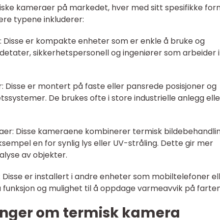
rmiske kameraer på markedet, hver med sitt spesifikke for
re typene inkluderer:
: Disse er kompakte enheter som er enkle å bruke og
ødetater, sikkerhetspersonell og ingeniører som arbeider i
 Disse er montert på faste eller pansrede posisjoner og
ssystemer. De brukes ofte i store industrielle anlegg elle
raer: Disse kameraene kombinerer termisk bildebehandli
empel en for synlig lys eller UV-stråling. Dette gir mer
alyse av objekter.
isse er installert i andre enheter som mobiltelefoner el
a funksjon og mulighet til å oppdage varmeavvik på farten
inger om termisk kamera