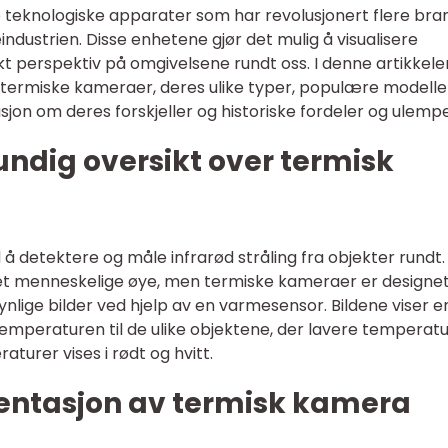
teknologiske apparater som har revolusjonert flere bran
industrien. Disse enhetene gjør det mulig å visualisere
kt perspektiv på omgivelsene rundt oss. I denne artikkelen
r termiske kameraer, deres ulike typer, populære modelle
usjon om deres forskjeller og historiske fordeler og ulempe
undig oversikt over termisk
 detektere og måle infrarød stråling fra objekter rundt.
det menneskelige øye, men termiske kameraer er designet
synlige bilder ved hjelp av en varmesensor. Bildene viser e
mperaturen til de ulike objektene, der lavere temperat
aturer vises i rødt og hvitt.
entasjon av termisk kamera