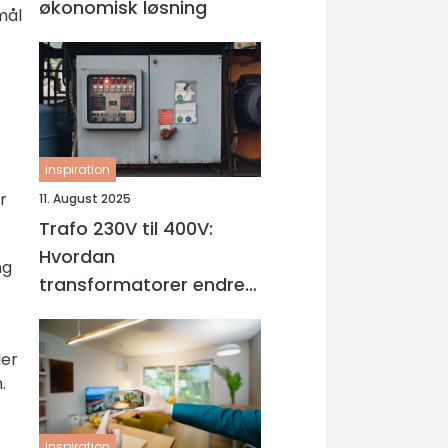
økonomisk løsning
mål
inspiration
r
11. August 2025
Trafo 230V til 400V:
Hvordan
ng
transformatorer endrer
spenningen
ler
.
inspiration