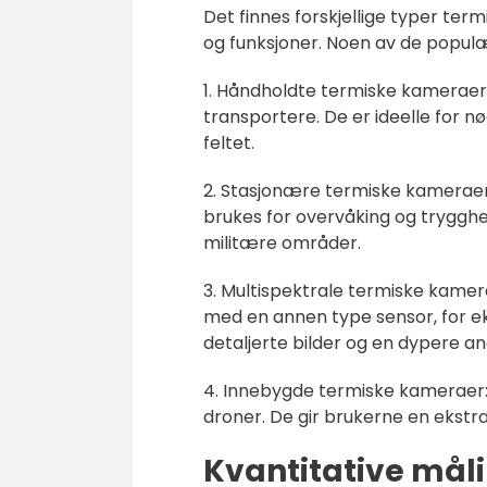
Det finnes forskjellige typer te
og funksjoner. Noen av de populæ
1. Håndholdte termiske kameraer
transportere. De er ideelle for n
feltet.
2. Stasjonære termiske kameraer:
brukes for overvåking og trygghet
militære områder.
3. Multispektrale termiske kame
med en annen type sensor, for eks
detaljerte bilder og en dypere an
4. Innebygde termiske kameraer: D
droner. De gir brukerne en ekstr
Kvantitative mål