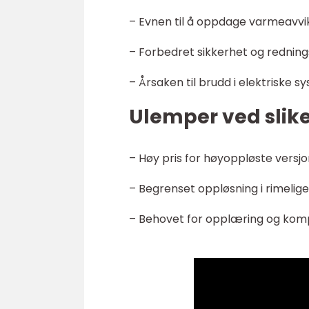
– Evnen til å oppdage varmeavvik 
– Forbedret sikkerhet og redningso
– Årsaken til brudd i elektriske s
Ulemper ved slik
– Høy pris for høyoppløste versjo
– Begrenset oppløsning i rimelige
– Behovet for opplæring og komp