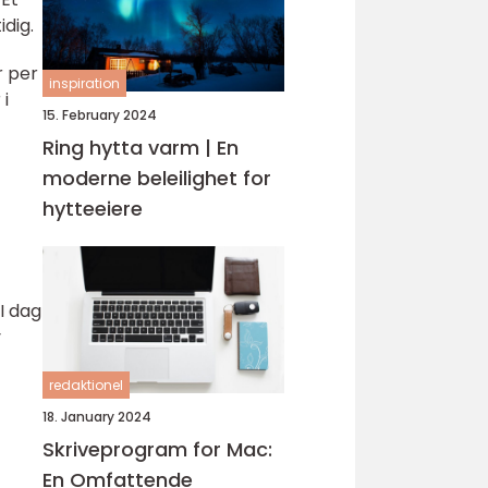
dig.
r per
inspiration
 i
15. February 2024
Ring hytta varm | En
moderne beleilighet for
hytteeiere
I dag
v
redaktionel
18. January 2024
Skriveprogram for Mac:
En Omfattende