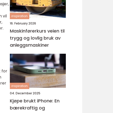
sjer,
 vil
inspiration
r,
16. February 2026
r.
Maskinførerkurs veien til
trygg og lovlig bruk av
anleggsmaskiner
 for
n
urer
inspiration
04. December 2025
Kjøpe brukt iPhone: En
bærekraftig og