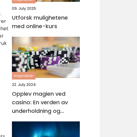
09. July 2025
.
Utforsk mulighetene
rer
med online-kurs
ghet
er
ruk
inspiration
22. July 2024
Opplev magien ved
casino: En verden av
underholdning og
muligheter
 Et