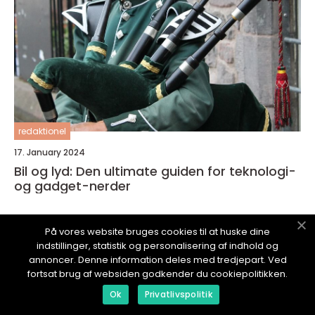
redaktionel
17. January 2024
Bil og lyd: Den ultimate guiden for teknologi-
og gadget-nerder
På vores website bruges cookies til at huske dine
indstillinger, statistik og personalisering af indhold og
annoncer. Denne information deles med tredjepart. Ved
ITBLOGG.
no
fortsat brug af websiden godkender du cookiepolitikken.
Ok
Privatlivspolitik